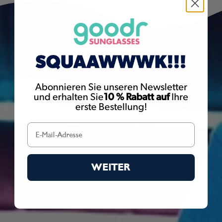
goodr-Sonnenbrillen sind mit Metallschrauben versehen, durch
Abonnieren Sie unseren Newsletter
die Sie möglicherweise Nickel ausgesetzt sind. Nickel gilt im
und erhalten Sie
10 % Rabatt auf
Ihre
Bundesstaat Kalifornien als krebserregend. Weitere Informationen
finden Sie unter
www.P65Warnings.ca.gov
erste Bestellung!
WEITER