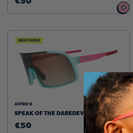
€50
+
NEUE FARBE
ASTRO G
SPEAK OF THE DAREDEVIL
€50
+