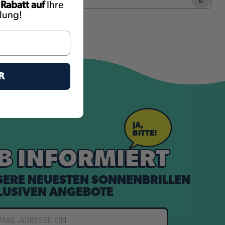
 Rabatt auf
Ihre
llung!
R
JA,
BITTE!
IB INFORMIERT
SERE NEUESTEN SONNENBRILLEN
LUSIVEN ANGEBOTE