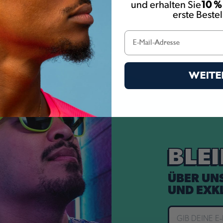
und erhalten Sie
10 %
erste Beste
WEITE
BLE
ÜBER UN
UND EXK