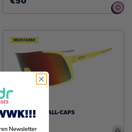
€50
+
NEUE FARBE
ASTRO G
LIVES LIFE IN ALL-CAPS
€50
ren Newsletter
+