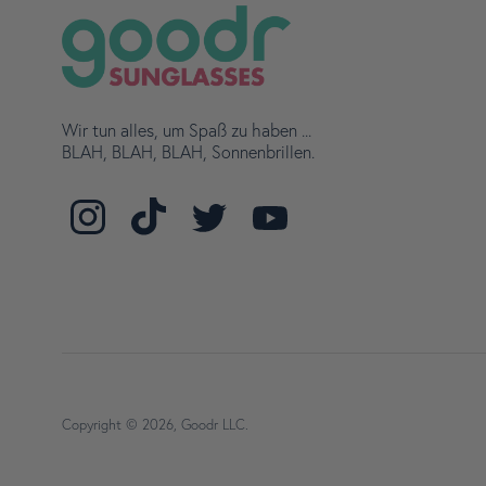
Wir tun alles, um Spaß zu haben ...
BLAH, BLAH, BLAH, Sonnenbrillen.
Finde
Finde
Finden
Finde
uns
uns
Sie
uns
auf
auf
uns
auf
Instagram
TikTok
auf
YouTube
Twitter
Copyright © 2026,
Goodr LLC
.