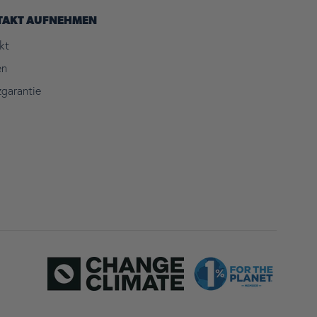
TAKT AUFNEHMEN
kt
en
zgarantie