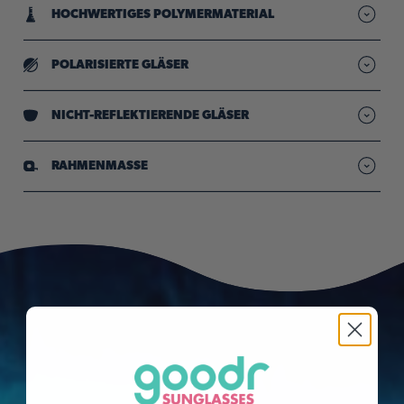
HOCHWERTIGES POLYMERMATERIAL
Leichte Rahmen, die auf Langlebigkeit ausgelegt sind
POLARISIERTE GLÄSER
„Reduzierte Blendung, damit Sie immer scharf und klar
sehen“
NICHT-REFLEKTIERENDE GLÄSER
Gleichmäßige Tönung der Gläser für helle Lichtverhältnisse
RAHMENMASSE
goodr-Sonnenbrillen sind mit Metallschrauben versehen, durch