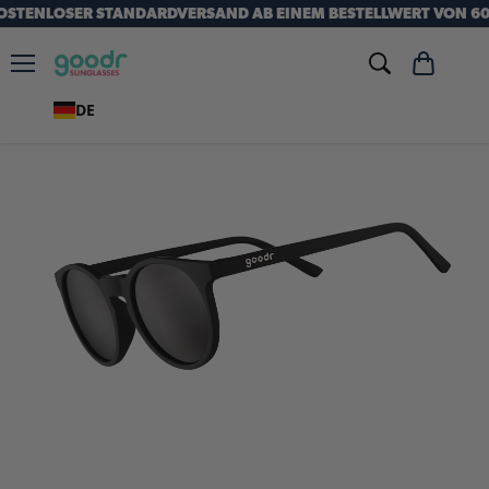
OSTENLOSER STANDARDVERSAND AB EINEM BESTELLWERT VON 60
Menü
Warenkorb
anzeigen
DE