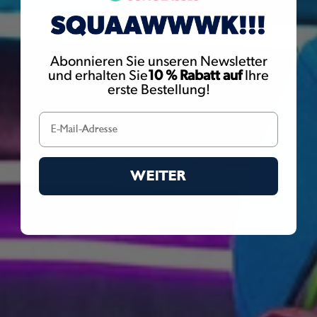
die Sie möglicherweise Nickel ausgesetzt sind. Nickel gilt im
Bundesstaat Kalifornien als krebserregend. Weitere Informationen
finden Sie unter
www.P65Warnings.ca.gov
Abonnieren Sie unseren Newsletter
und erhalten Sie
10 % Rabatt auf
Ihre
erste Bestellung!
WEITER