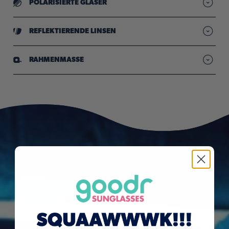
POLARISIERTE GLÄSER
„Reduzierte Blendung, damit Sie immer scharf und klar
sehen“
REFLEKTIERENDE LINSEN
Verspiegelte Gläser dämpfen grelles Licht und verbergen
deine Augen
RAHMENMASSE
goodr-Sonnenbrillen sind mit Metallschrauben versehen, durch
die Sie möglicherweise Nickel ausgesetzt sind. Nickel gilt im
Bundesstaat Kalifornien als krebserregend. Weitere Informationen
finden Sie unter
www.P65Warnings.ca.gov