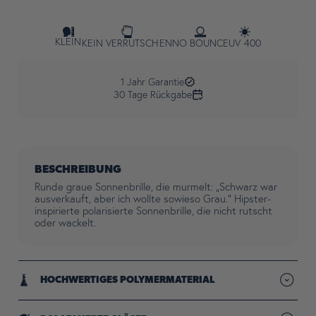
KLEIN
KEIN VERRUTSCHEN
NO BOUNCE
UV 400
1 Jahr Garantie
30 Tage Rückgabe
BESCHREIBUNG
Runde graue Sonnenbrille, die murmelt: „Schwarz war
ausverkauft, aber ich wollte sowieso Grau.“ Hipster-
inspirierte polarisierte Sonnenbrille, die nicht rutscht
oder wackelt.
HOCHWERTIGES POLYMERMATERIAL
Leichte Rahmen, die auf Langlebigkeit ausgelegt sind