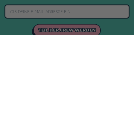
TEIL DER CREW WERDEN
1 JAHR GARANTIE
30 TAGE
RÜCKGABERECHT
THEY WERE OUT OF BLACK
€35