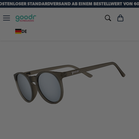
OSTENLOSER STANDARDVERSAND AB EINEM BESTELLWERT VON 60
Menü
Warenkorb
anzeigen
DE