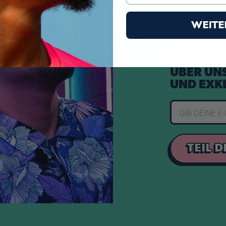
WEITE
BLE
ÜBER UN
ch die Sie möglicherweise Nickel ausgesetzt sind.
UND EXK
itere Informationen finden Sie unter
TEIL 