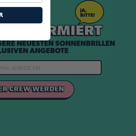
JA,
R
BITTE!
IB INFORMIERT
SERE NEUESTEN SONNENBRILLEN
LUSIVEN ANGEBOTE
DER CREW WERDEN