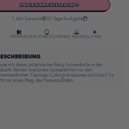
IN DIE EINKAUFSTASCHE +
1 Jahr Garantie
30 Tage Rückgabe
ORIGINAL
KEIN VERRUTSCHEN
NO BOUNCE
UV 400
BESCHREIBUNG
eise mit dieser polarisierten Party-Sonnenbrille in die
ukunft. Können knallpinke Sonnenbrillen vor den
nvermeidlichen Flamingo-Cyborg-Invasionen schützen? Es
ibt nur einen Weg, das herauszufinden.