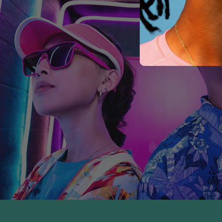
goodr-Sonnenbrillen sind mit Metallschrauben versehen, dur
Nickel gilt im Bundesstaat Kalifornien als krebserregend. We
www.P65Warnings.ca.gov