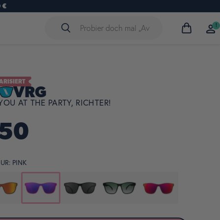
 €
!
Warenkorb
anzeigen
ARISIERT
VRG
YOU AT THE PARTY, RICHTER!
50
UR:
PINK