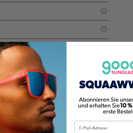
 sind
 klar sehen“
erbergen deine Augen
Abonnieren Sie unse
und erhalten Sie
10 %
erste Beste