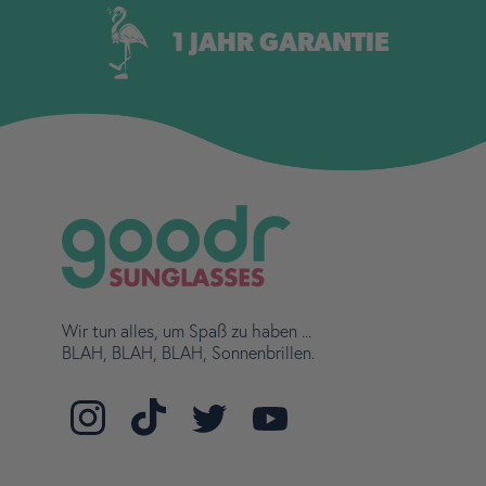
1 JAHR GARANTIE
Wir tun alles, um Spaß zu haben ...
BLAH, BLAH, BLAH, Sonnenbrillen.
Finde
Finde
Finden
Finde
uns
uns
Sie
uns
auf
auf
uns
auf
Instagram
TikTok
auf
YouTube
Twitter