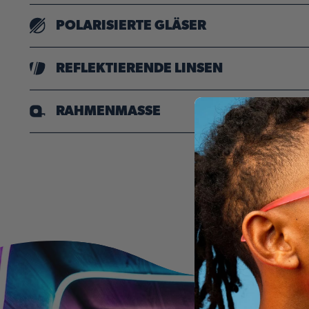
Leichte Rahmen, die auf Langlebigkeit ausgelegt
POLARISIERTE GLÄSER
„Reduzierte Blendung, damit Sie immer scharf und
REFLEKTIERENDE LINSEN
Verspiegelte Gläser dämpfen grelles Licht und v
RAHMENMASSE