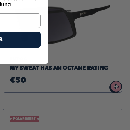
llung!
R
ASTRO G
MY SWEAT HAS AN OCTANE RATING
€50
+
POLARISIERT