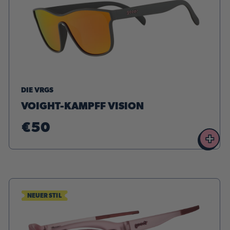
DIE VRGS
VOIGHT-KAMPFF VISION
€50
+
NEUER STIL