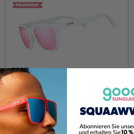
POLARISIERT
DIE OGS
AU REVOIR, GOPHER
€35
+
Abonnieren Sie unse
NEUER STIL
und erhalten Sie
10 %