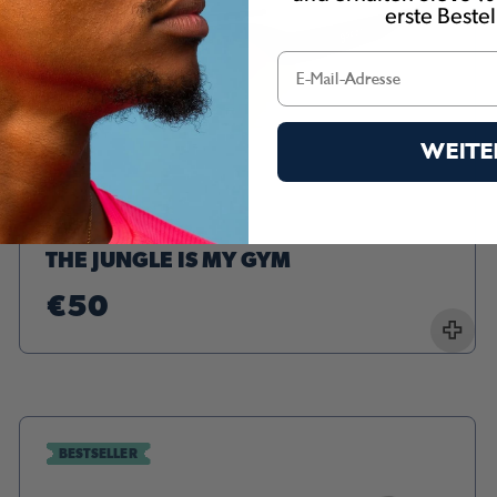
erste Beste
WEITE
BOLT G
THE JUNGLE IS MY GYM
€50
+
BESTSELLER