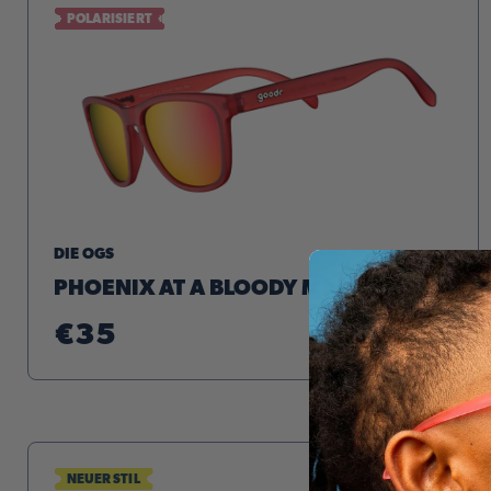
POLARISIERT
DIE OGS
PHOENIX AT A BLOODY MARY BAR
€35
+
NEUER STIL