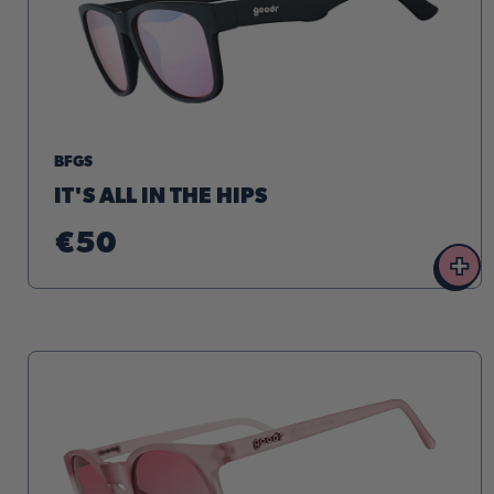
BFGS
IT'S ALL IN THE HIPS
€50
+