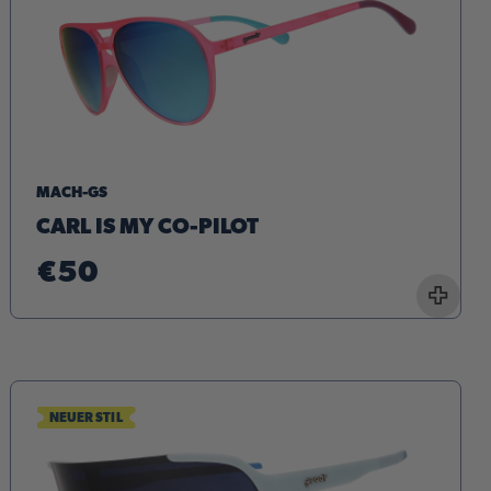
MACH-GS
CARL IS MY CO-PILOT
€50
+
NEUER STIL