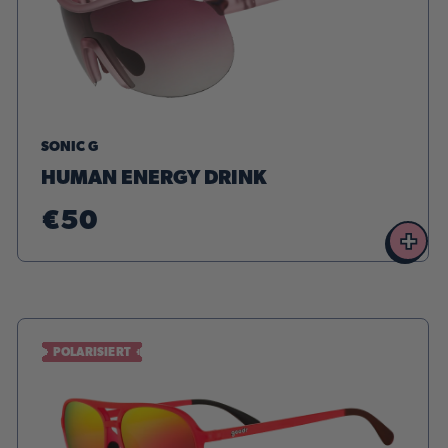
SONIC G
HUMAN ENERGY DRINK
€50
+
POLARISIERT