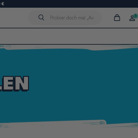
 €
!
Warenkorb
anzeigen
LEN