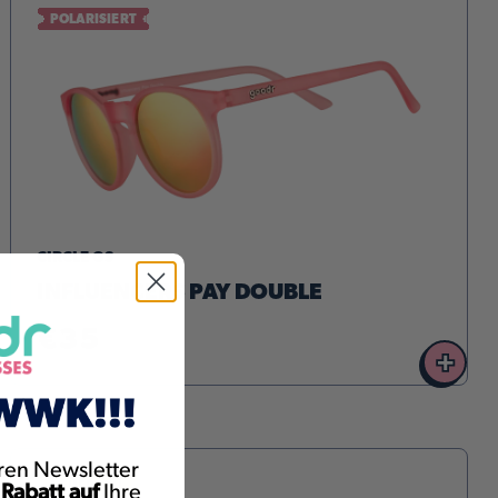
POLARISIERT
CIRCLE GS
INFLUENCERS PAY DOUBLE
€35
+
ren Newsletter
NEUER STIL
 Rabatt auf
Ihre