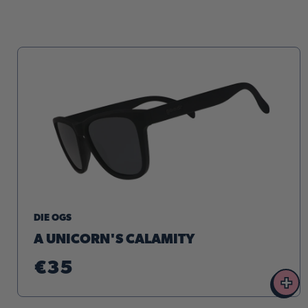
DIE OGS
A UNICORN'S CALAMITY
€35
+