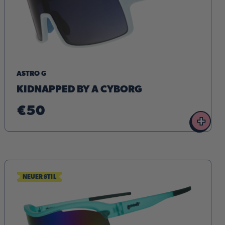
ASTRO G
KIDNAPPED BY A CYBORG
€50
+
NEUER STIL