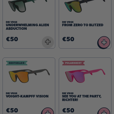
DIE VRGS
DIE VRGS
FROM ZERO TO BLITZED
UNDERWHELMING ALIEN
ABDUCTION
€50
€50
+
+
BESTSELLER
POLARISIERT
DIE VRGS
DIE VRGS
VOIGHT-KAMPFF VISION
SEE YOU AT THE PARTY,
RICHTER!
€50
€50
+
+