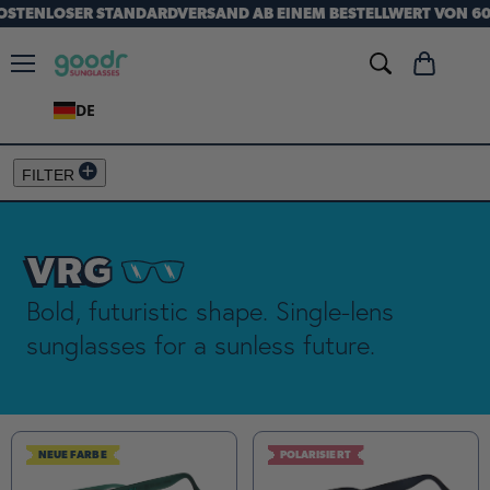
OSTENLOSER STANDARDVERSAND AB EINEM BESTELLWERT VON 60
Menü
Warenkorb
anzeigen
DE
FILTER
VRG
Bold, futuristic shape. Single-lens
sunglasses for a sunless future.
NEUE FARBE
POLARISIERT