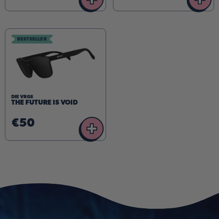
BESTSELLER
DIE VRGS
THE FUTURE IS VOID
€50
+